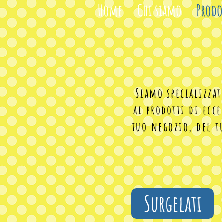
Home
Chi siamo
Prodo
Siamo specializza
ai prodotti di ecc
tuo negozio, del t
Surgelati